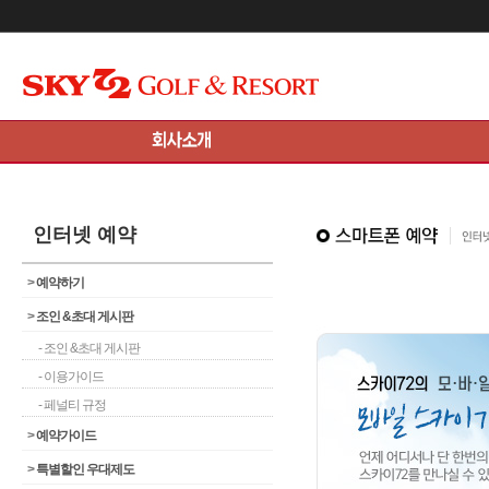
메인콘텐츠 바로가기
인터넷 예약
>
예약하기
>
조인 &초대 게시판
- 조인 &초대 게시판
- 이용가이드
- 페널티 규정
>
예약가이드
>
특별할인 우대제도