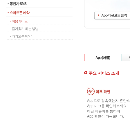
>
동반자 SMS
>
스마트폰 예약
- 이용가이드
- 즐겨찾기 하는 방법
- 카카오톡 예약
App (어플)
주요 서비스 소개
App으로 접속했는지 혼란
App 마크를 확인해보세요!
하단 메뉴바를 통하여
App 확인이 가능합니다.