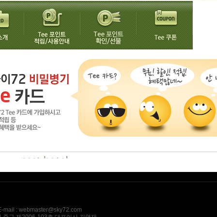
l : webmaster@sky72.com