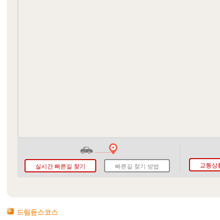
교통상
실시간 빠른길 찾기
빠른길 찾기 방법
드림듄스코스