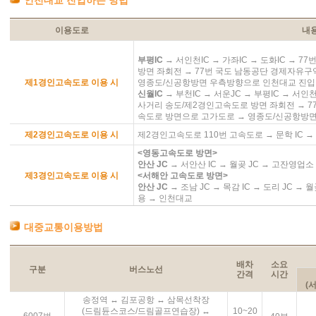
인천대교 진입하는 방법
이용도로
내
부평IC
→ 서인천IC → 가좌IC → 도화IC → 
방면 좌회전 → 77번 국도 남동공단 경제자유구
제1경인고속도로 이용 시
영종도/신공항방면 우측방향으로 인천대교 진입
신월IC
→ 부천IC → 서운JC → 부평IC → 서인천
사거리 송도/제2경인고속도로 방면 좌회전 → 7
속도로 방면으로 고가도로 → 영종도/신공항방면
제2경인고속도로 이용 시
제2경인고속도로 110번 고속도로 → 문학 IC →
<영동고속도로 방면>
안산 JC
→ 서안산 IC → 월곶 JC → 고잔영업
제3경인고속도로 이용 시
<서해안 고속도로 방면>
안산 JC
→ 조남 JC → 목감 IC → 도리 JC →
용 → 인천대교
대중교통이용방법
배차
소요
구분
버스노선
간격
시간
(
송정역 ↔ 김포공항 ↔ 삼목선착장
(드림듄스코스/드림골프연습장) ↔
10~20