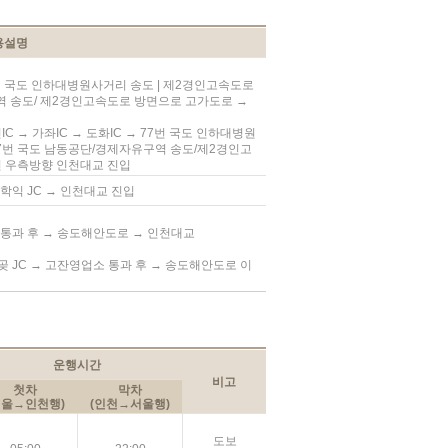
용설명
77번 국도 인하대병원사거리 송도 | 제2경인고속도로
역 송도/ 제2경인고속도로 방면으로 고가도로 →
IC → 가좌IC → 도화IC → 77번 국도 인하대병원
7번 국도 남동공단/경제자유구역 송도/제2경인고
 우측방향 인천대교 진입
 학익 JC → 인천대교 진입
소 통과 후 → 송도해안도로 → 인천대교
 월곶 JC → 고잔영업소 통과 후 → 송도해안도로 이
운행시간
비고
첫차
막차
서울→인천행)
(인천→서울행)
도보