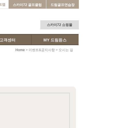
트맵
스카이72 골프클럽
드림골프연습장
스카이72 쇼핑몰
고객센터
MY 드림듄스
Home
>
이벤트&공지사항
> 오시는 길