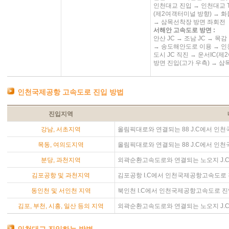
인천대교 진입 → 인천대교 TG
(제2여객터미널 방향) → 화
→ 삼목선착장 방면 좌회전
서해안 고속도로 방면 :
안산 JC → 조남 JC → 목감
→ 송도해안도로 이용 → 인천
도시 JC 직진 → 운서IC(
방면 진입(고가 우측) → 
인천국제공항 고속도로 진입 방법
진입지역
강남, 서초지역
올림픽대로와 연결되는 88 J.C에서 인
목동, 여의도지역
올림픽대로와 연결되는 88 J.C에서 인
분당, 과천지역
외곽순환고속도로와 연결되는 노오지 J.
김포공항 및 과천지역
김포공항 I.C에서 인천국제공항고속도로
동인천 및 서인천 지역
북인천 I.C에서 인천국제공항고속도로 
김포, 부천, 시흥, 일산 등의 지역
외곽순환고속도로와 연결되는 노오지 J.