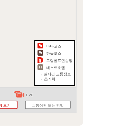
바다코스
하늘코스
드림골프연습장
네스트호텔
→
실시간 교통정보
→
초기화
황 보기
교통상황 보는 방법