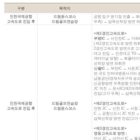
구분
목적지
인천국제공항
드림듄스코스
공항 입구 분기점 진출 → 화
고속도로 진입 후
드림골프연습장
우측) → 삼목선착장 방면 
<제1경인고속도로>
부평IC
→ 서인천IC → 가좌
| 제2경인고속도로 방면 좌회
2경인고속도로 방면으로 고
대교 진입 → 인천대교 TG →
객터미널 방향) → 화물터미널
선착장 방면 좌회전
신월IC
→ 부천IC → 서운JC 
번 국도 인하대병원사거리 송
남동공단/경제자유구역 송도
신공항방면 우측방향 인천대교
JC 직진 → 운서IC(제2여
진입(고가 우측) → 삼목선
인천국제공항
드림골프연습장
<제2경인고속도로>
고속도로 진입 후
드림듄스코스
안현 JC → 신천 IC → 서창 
C → 공항신도시 JC 직진 →
삼목선착장 방면 진입(고가 
<제3경인고속도로>
영동고속도로 방면 :
안산 JC → 서안산 IC → 