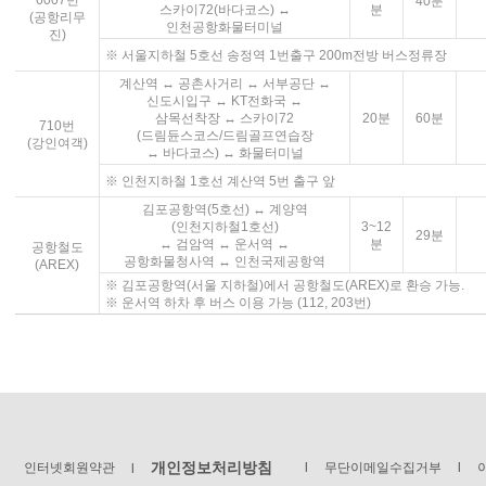
6007번
40분
스카이72(바다코스) ↔
분
(공항리무
인천공항화물터미널
진)
※ 서울지하철 5호선 송정역 1번출구 200m전방 버스정류장
계산역 ↔ 공촌사거리 ↔ 서부공단 ↔
신도시입구 ↔ KT전화국 ↔
삼목선착장 ↔ 스카이72
20분
60분
710번
(드림듄스코스/드림골프연습장
(강인여객)
↔ 바다코스) ↔ 화물터미널
※ 인천지하철 1호선 계산역 5번 출구 앞
김포공항역(5호선) ↔ 계양역
(인천지하철1호선)
3~12
29분
↔ 검암역 ↔ 운서역 ↔
분
공항철도
공항화물청사역 ↔ 인천국제공항역
(AREX)
※ 김포공항역(서울 지하철)에서 공항철도(AREX)로 환승 가능.
※ 운서역 하차 후 버스 이용 가능 (112, 203번)
개인정보처리방침
인터넷회원약관
l
무단이메일수집거부
l
l