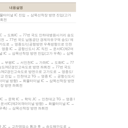
내용설명
물터미널 IC 진입 → 삼목선착장 방면 진입(고가
좌회전
IC → 도화IC → 77번 국도 인하대병원사거리 송도
전 → 77번 국도 남동공단 경제자유구역 송도/ 제
가도로 → 영종도/신공항방면 우측방향으로 인천
 영종 IC → 공항신도시 JC 직진 → 운서IC(제2여
 IC → 삼목선착장 방면 진입(고가 우측) → 삼목
→ 부평IC → 서인천IC → 가좌IC → 도화IC → 77
도/제2경인고속도로 방면 좌회전 → 77번 국도
/제2경인고속도로 방면으로 고가도로 → 영종도/
 진입 → 인천대교 TG → 영종 IC → 공항신도시
객터미널 방향) → 화물터미널 IC → 삼목선착장 방면
착장 방면 좌회전
JC → 문학 IC → 학익 JC → 인천대교 TG → 영종 I
 운서IC(제2여객터미널 방향) → 화물터미널 IC →
우측) → 삼목선착장 방면 좌회전
월곶 JC → 고잔영업소 통과 후 → 송도해안도로 →