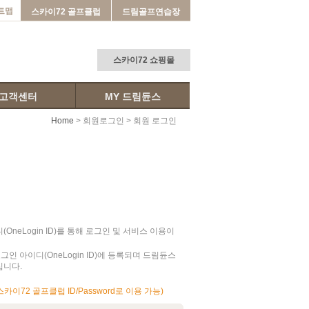
트맵
스카이72 골프클럽
드림골프연습장
스카이72 쇼핑몰
고객센터
MY 드림듄스
Home
>
회원로그인
> 회원 로그인
eLogin ID)를 통해 로그인 및 서비스 이용이
 아이디(OneLogin ID)에 등록되며 드림듄스
십니다.
72 골프클럽 ID/Password로 이용 가능)