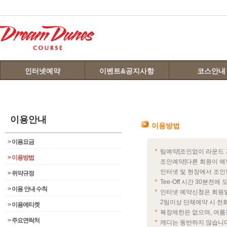
인터넷예약
이벤트&공지사항
코스안내
이용안내
이용방법
>
이용요금
팀예약[조인없이 라운드 
>
이용방법
조인예약[다른 회원이 예
인터넷 및 현장에서 조인
>
위약규정
Tee-Off 시간 30분전
>
이용 안내 수칙
인터넷 예약신청은 회원별 
2팀이상 단체에약 시 전
>
이용에티켓
복장제한은 없으며, 여름
>
주요연락처
캐디는 동반하지 않습니다.(코