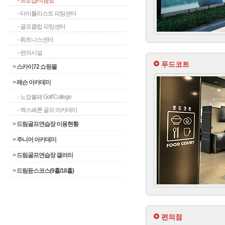
- 프로샵/식음료
- 타이틀리스트 피팅센터
- 골프클럽 피팅센터
- 휘트니스센터
- 편의시설
푸드코트
>
스카이72 쇼핑몰
>
레슨 아카데미
- 노장불패 Golf College
- 엑스페론 골프 아카데미
>
드림골프연습장 이용현황
>
주니어 아카데미
>
드림골프연습장 갤러리
>
드림듄스코스(9홀/18홀)
편의점