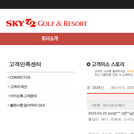
메인콘텐츠 바로가기
고객만족센터
>
CONTACT US
>
고객의 제안
총 :
1034
건
페이지수 :
1
/1
>
카카오톡 고객문의
>
불편사항 접수/처리 안내
분류 : 바다코스/캐디
2020.04.20 yang*** (양**님)
황상미 캐디 덕분에 스카이7