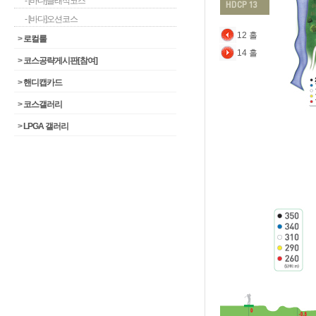
- [바다]클래식코스
- [바다]오션코스
12 홀
>
로컬룰
14 홀
>
코스공략게시판[참여]
>
핸디캡카드
>
코스갤러리
>
LPGA 갤러리