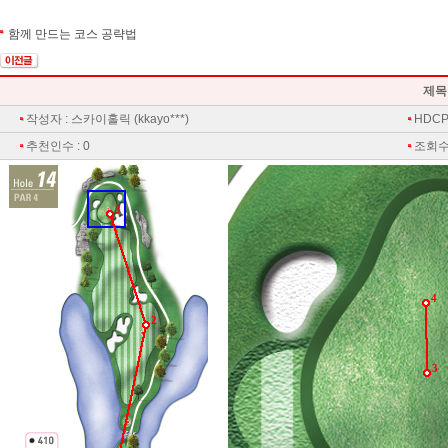
함께 만드는 코스 공략법
제목
작성자 : 스카이홀릭 (kkayo***)
HDCP 
추천인수 : 0
조회수 
3
4
2
3